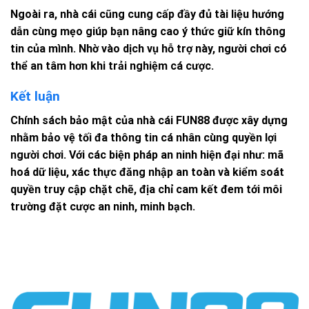
Ngoài ra, nhà cái cũng cung cấp đầy đủ tài liệu hướng
dẫn cùng mẹo giúp bạn nâng cao ý thức giữ kín thông
tin của mình. Nhờ vào dịch vụ hỗ trợ này, người chơi có
thể an tâm hơn khi trải nghiệm cá cược.
Kết luận
Chính sách bảo mật
của nhà cái FUN88 được xây dựng
nhằm bảo vệ tối đa thông tin cá nhân cùng quyền lợi
người chơi. Với các biện pháp an ninh hiện đại như: mã
hoá dữ liệu, xác thực đăng nhập an toàn và kiểm soát
quyền truy cập chặt chẽ, địa chỉ cam kết đem tới môi
trường đặt cược an ninh, minh bạch.