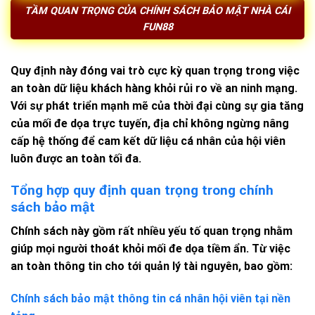
TẦM QUAN TRỌNG CỦA CHÍNH SÁCH BẢO MẬT NHÀ CÁI
FUN88
Quy định này đóng vai trò cực kỳ quan trọng trong việc
an toàn dữ liệu khách hàng khỏi rủi ro về an ninh mạng.
Với sự phát triển mạnh mẽ của thời đại cùng sự gia tăng
của mối đe dọa trực tuyến, địa chỉ không ngừng nâng
cấp hệ thống để cam kết dữ liệu cá nhân của hội viên
luôn được an toàn tối đa.
Tổng hợp quy định quan trọng trong chính
sách bảo mật
Chính sách này gồm rất nhiều yếu tố quan trọng nhằm
giúp mọi người thoát khỏi mối đe dọa tiềm ẩn. Từ việc
an toàn thông tin cho tới quản lý tài nguyên, bao gồm:
Chính sách bảo mật thông tin cá nhân hội viên tại nền