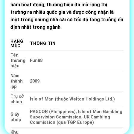
năm hoạt động, thương hiệu đã mở rộng thị
trường ra nhiều quốc gia và được công nhận là
một trong những nhà cái có tốc độ tăng trưởng ổn
định nhất trong ngành.
HẠNG
THÔNG TIN
MỤC
Tên
thương
Fun88
hiệu
Năm
thành
2009
lập
Trụ sở
Isle of Man (thuộc Welton Holdings Ltd.)
chính
PAGCOR (Philippines), Isle of Man Gambling
Giấy
Supervision Commission, UK Gambling
phép
Commission (qua TGP Europe)
Khu